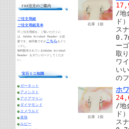
17
FAX注文のご案内
/地
ご注文用紙
ド）
在庫 1個
ご注文用紙見本
スナ
※
ご注文用紙を、ご覧いただくに
0.
は、Adobe Acrobat Reader が必
こちら
要です。御手数ですが
をクリ
ー
ックし、
無料配布されているAdobe Acrobat
取り
Reader をダウンロードしてくださ
ワ
い。
い
宝石ミニ知識
の
ガーネット
ホワ
アメシスト
24
アクアマりン
/地
ダイヤモンド
エメラルド
ド）
在庫 1個
真珠
スナ
ルビー