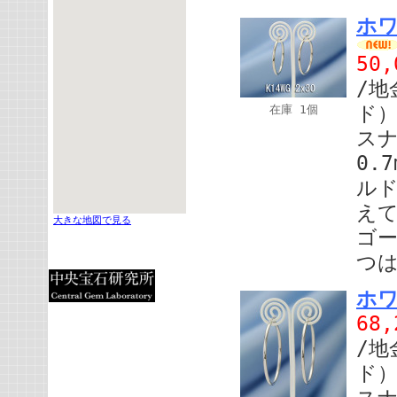
ホワ
50
/地
ド）
在庫 1個
スナ
0.
ル
えて
大きな地図で見る
ゴ
つ
ホワ
68
/地
ド）