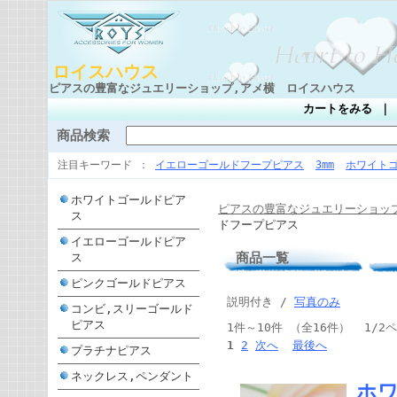
ロイスハウス
ピアスの豊富なジュエリーショップ,アメ横 ロイスハウス
カートをみる
商品検索
注目キーワード
イエローゴールドフープピアス
3mm
ホワイト
ホワイトゴールドピア
ピアスの豊富なジュエリーショッ
ス
ドフープピアス
イエローゴールドピア
商品一覧
ス
ピンクゴールドピアス
説明付き /
写真のみ
コンビ,スリーゴールド
ピアス
1件～10件 （全16件） 1/2
1
2
次へ
最後へ
プラチナピアス
ネックレス,ペンダント
ホワ