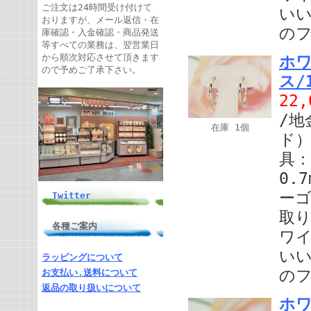
ご注文は24時間受け付けて
い
おりますが、メール返信・在
の
庫確認・入金確認・商品発送
等すべての業務は、翌営業日
から順次対応させて頂きます
ホ
ので予めご了承下さい。
ス/1
22
/地
在庫 1個
ド）
具：
0.
ー
Twitter
取り
各種ご案内
ワ
い
ラッピングについて
の
お支払い.送料について
返品の取り扱いについて
ホワ