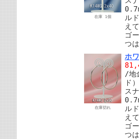
スナ
0.
ル
在庫 1個
えて
ゴ
つ
ホワ
81
/地
ド）
スナ
0.
ル
在庫切れ
えて
ゴ
つ