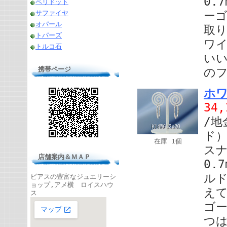
0.
ペリドット
サファイヤ
ー
オパール
取り
トパーズ
ワ
トルコ石
い
携帯ページ
の
ホワ
34
/地
ド）
在庫 1個
スナ
店舗案内＆ＭＡＰ
0.
ル
ピアスの豊富なジュエリーシ
ョップ,アメ横 ロイスハウ
えて
ス
ゴ
つ