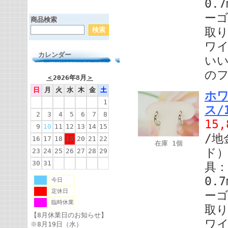
0.
ー
商品検索
取り
ワ
カレンダー
い
の
＜
2026年8月
＞
日
月
火
水
木
金
土
ホ
1
ス/1
2
3
4
5
6
7
8
15
9
10
11
12
13
14
15
/地
16
17
18
19
20
21
22
在庫 1個
ド）
23
24
25
26
27
28
29
30
31
具：
0.
今日
定休日
ー
臨時休業
取り
【8月休業日のお知らせ】
ワ
※8月19日（水）