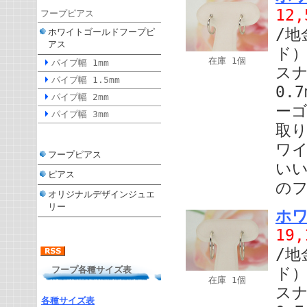
12
フープピアス
/地
ホワイトゴールドフープピ
アス
ド）
在庫 1個
パイプ幅 1mm
スナ
パイプ幅 1.5mm
0.
パイプ幅 2mm
ー
パイプ幅 3mm
取り
ワ
フープピアス
い
ピアス
の
オリジナルデザインジュエ
リー
ホワ
19
/地
フープ各種サイズ表
ド）
在庫 1個
スナ
各種サイズ表