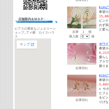
k18
希望小
15,8
店舗案内＆ＭＡＰ
ピンク
わず笑
ピアスの豊富なジュエリーシ
ど柔ら
在庫 1 個
ョップ,アメ横 ロイスハウ
ス
購入数
個
ホワイ
希望小
6,21
愛らし
アスで
振りま
在庫切れ
K18
希望小
5,60
◇ や
たフェ
をピン
在庫切れ
りげな