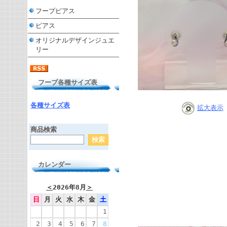
フープピアス
ピアス
オリジナルデザインジュエ
リー
フープ各種サイズ表
各種サイズ表
拡大表示
商品検索
カレンダー
＜
2026年8月
＞
日
月
火
水
木
金
土
1
2
3
4
5
6
7
8