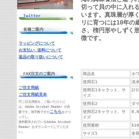
切って貝の中に入れ
います。真珠層が厚く
Twitter
リに育つには10年の
さ、楕円形やしずく
各種ご案内
徴です。
ラッピングについて
お支払い.送料について
返品の取り扱いについて
FAX注文のご案内
商品名
ホワ
使用石1
淡
ご注文用紙
使用石1キャラット、サ
計2
ご注文用紙見本
イズ
※
ご注文用紙を、ご覧いただくに
使用石2
ダ
は、Adobe Acrobat Reader が必
こちら
使用石2キャラット、サ
0.
要です。御手数ですが
をクリ
イズ
ックし、
無料配布されているAdobe Acrobat
使用素材
k1
Reader をダウンロードしてくださ
い。
サイズ1
全長