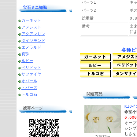
パーツ1
キ
宝石ミニ知識
パーツ2
ポス
総重量
0.8
ガーネット
備考
出
アメシスト
に
アクアマりン
ダイヤモンド
エメラルド
各種ピ
真珠
ルビー
ペリドット
サファイヤ
オパール
トパーズ
関連商品
トルコ石
K18
携帯ページ
希望小
6,60
オープ
シンプ
しさを
在庫切れ