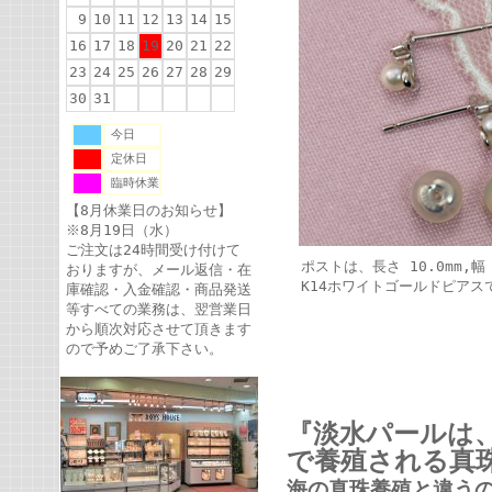
9
10
11
12
13
14
15
16
17
18
19
20
21
22
23
24
25
26
27
28
29
30
31
今日
定休日
臨時休業
【8月休業日のお知らせ】
※8月19日（水）
ご注文は24時間受け付けて
ポストは、長さ 10.0mm,幅 
おりますが、メール返信・在
K14ホワイトゴールドピアス
庫確認・入金確認・商品発送
等すべての業務は、翌営業日
から順次対応させて頂きます
ので予めご了承下さい。
『
淡水パールは
で養殖される真
海の真珠養殖と違う